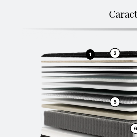
Caract
2
1
5