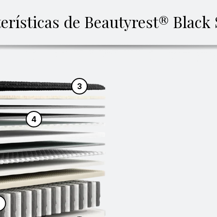
erísticas de Beautyrest® Black 
3
4
6