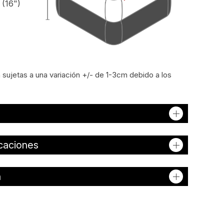
 (16")
sujetas a una variación +/- de 1-3cm debido a los
icaciones
n